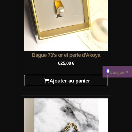
Bague 70's or et perle d'Akoya
625,00
€
Langue
▼
Ajouter au panier